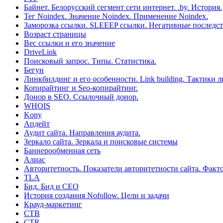
Байнет. Белорусский сегмент сети интернет. .by. История.
Тег Noindex. Значение Noindex. Применение Noindex.
Заморозка ссылки. SLEEEP ссылки. Негативные последс
Возраст страницы
Вес ссылки и его значение
DriveLink
Поисковый запрос. Типы. Статистика.
Бегун
Линкбилдинг и его особенности. Link building. Тактики 
Копирайтинг и Seo-копирайтинг.
Донор в SEO. Ссылочный донор.
WHOIS
Kony
Апдейт
Аудит сайта. Направления аудита.
Зеркало сайта. Зеркала и поисковые системы
Баннерообменная сеть
Алиас
Авторитетность. Показатели авторитетности сайта. Факт
TLA
Бид. Бид и СЕО
История создания Nofollow. Цели и задачи
Крауд-маркетинг
CTB
CTR