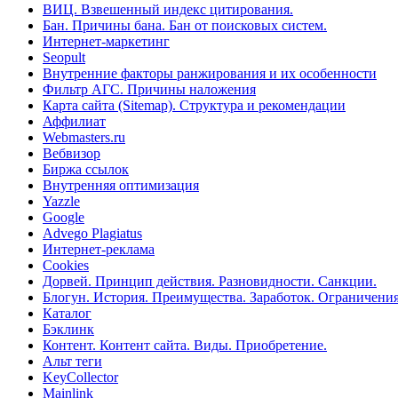
ВИЦ. Взвешенный индекс цитирования.
Бан. Причины бана. Бан от поисковых систем.
Интернет-маркетинг
Seopult
Внутренние факторы ранжирования и их особенности
Фильтр АГС. Причины наложения
Карта сайта (Sitemap). Структура и рекомендации
Аффилиат
Webmasters.ru
Вебвизор
Биржа ссылок
Внутренняя оптимизация
Yazzle
Google
Advego Plagiatus
Интернет-реклама
Cookies
Дорвей. Принцип действия. Разновидности. Санкции.
Блогун. История. Преимущества. Заработок. Ограничени
Каталог
Бэклинк
Контент. Контент сайта. Виды. Приобретение.
Альт теги
KeyCollector
Mainlink