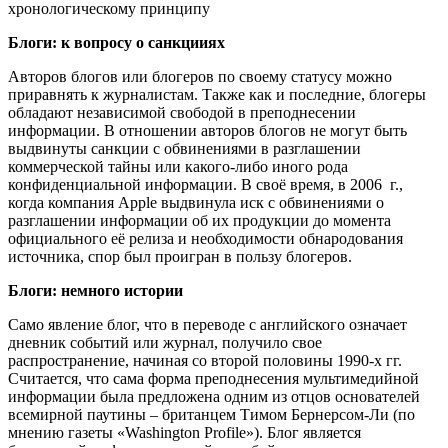
хронологическому принципу
Блоги: к вопросу о санкцииях
Авторов блогов или блогеров по своему статусу можно
приравнять к журналистам. Также как и последние, блогеры
обладают независимой свободой в преподнесении
информации. В отношении авторов блогов не могут быть
выдвинуты санкции с обвинениями в разглашении
коммерческой тайны или какого-либо иного рода
конфиденциальной информации. В своё время, в 2006 г.,
когда компания Apple выдвинула иск с обвинениями о
разглашении информации об их продукции до момента
официального её релиза и необходимости обнародования
источника, спор был проигран в пользу блогеров.
Блоги: немного истории
Само явление блог, что в переводе с английского означает
дневник событий или журнал, получило свое
распространение, начиная со второй половины 1990-х гг.
Считается, что сама форма преподнесения мультимедийной
информации была предложена одним из отцов основателей
всемирной паутины – британцем Тимом Бернерсом-Ли (по
мнению газеты «Washington Profile»). Блог является