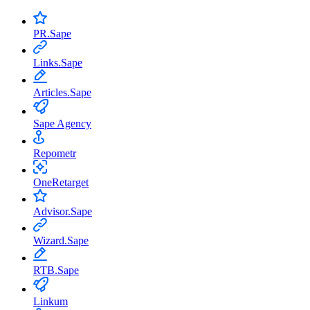
PR.Sape
Links.Sape
Articles.Sape
Sape Agency
Repometr
OneRetarget
Advisor.Sape
Wizard.Sape
RTB.Sape
Linkum