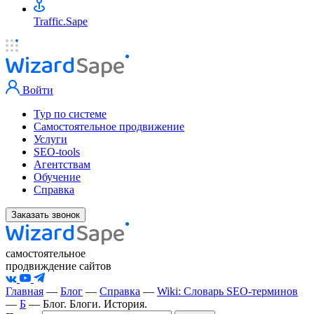
Traffic.Sape
Войти
Тур по системе
Самостоятельное продвижение
Услуги
SEO-tools
Агентствам
Обучение
Справка
Заказать звонок
самостоятельное
продвиждение сайтов
Главная
—
Блог
—
Справка
—
Wiki: Словарь SEO-терминов
—
Б
—
Блог. Блоги. История.