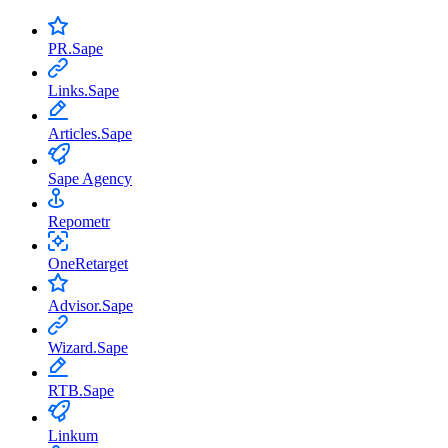
PR.Sape
Links.Sape
Articles.Sape
Sape Agency
Repometr
OneRetarget
Advisor.Sape
Wizard.Sape
RTB.Sape
Linkum