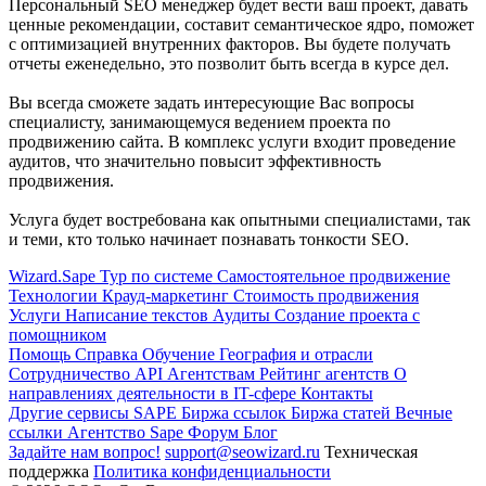
Персональный SEO менеджер будет вести ваш проект, давать
ценные рекомендации, составит семантическое ядро, поможет
с оптимизацией внутренних факторов. Вы будете получать
отчеты еженедельно, это позволит быть всегда в курсе дел.
Вы всегда сможете задать интересующие Вас вопросы
специалисту, занимающемуся ведением проекта по
продвижению сайта. В комплекс услуги входит проведение
аудитов, что значительно повысит эффективность
продвижения.
Услуга будет востребована как опытными специалистами, так
и теми, кто только начинает познавать тонкости SEO.
Wizard.Sape
Тур по системе
Самостоятельное продвижение
Технологии
Крауд-маркетинг
Стоимость продвижения
Услуги
Написание текстов
Аудиты
Создание проекта с
помощником
Помощь
Справка
Обучение
География и отрасли
Сотрудничество
API
Агентствам
Рейтинг агентств
О
направлениях деятельности в IT-сфере
Контакты
Другие сервисы SAPE
Биржа ссылок
Биржа статей
Вечные
ссылки
Агентство Sape
Форум
Блог
Задайте нам вопрос!
support@seowizard.ru
Техническая
поддержка
Политика конфиденциальности