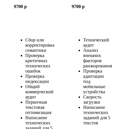
9700
p
9700
p
Сбор или
Технический
корректировка
аудит
семантики
Анализ
Проверка
внешних
критичных
факторов
технических
ранжирования
ошибок
Проверка
Проверка
адаптации
индексации
под
Общий
мобильные
коммерческий
устройства
аудит
Скорость
Первичная
загрузки
текстовая
Написание
оптимизация
технических
Написание
заданий для 5
технических
текстов
заданий для 5