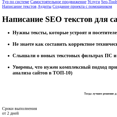
Тур по системе
Самостоятельное продвижение
Услуги
Seo-Tool
Написание текстов
Аудиты
Создание проекта с помощником
Написание SEO текстов для с
Нужны
тексты, которые устроят и посетител
Не знаете
как составить корректное техничес
Слышали
о новых текстовых фильтрах ПС и 
Уверены
, что нужен комплексный подход при
анализа сайтов в ТОП-10)
Тогда лучшее решение д
Сроки выполнения
от 2 дней