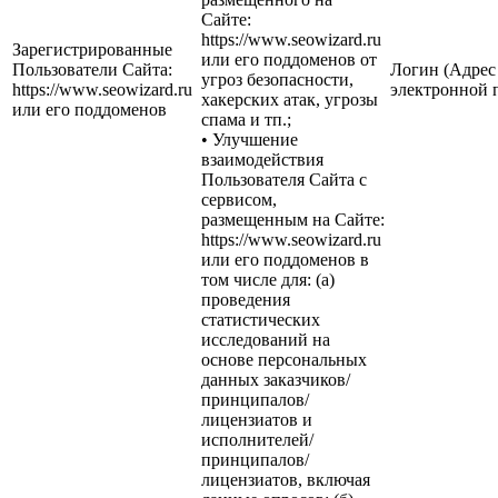
Сайте:
https://www.seowizard.ru
Зарегистрированные
или его поддоменов от
Пользователи Сайта:
Логин (Адрес
угроз безопасности,
https://www.seowizard.ru
электронной 
хакерских атак, угрозы
или его поддоменов
спама и тп.;
• Улучшение
взаимодействия
Пользователя Сайта с
сервисом,
размещенным на Сайте:
https://www.seowizard.ru
или его поддоменов в
том числе для: (а)
проведения
статистических
исследований на
основе персональных
данных заказчиков/
принципалов/
лицензиатов и
исполнителей/
принципалов/
лицензиатов, включая