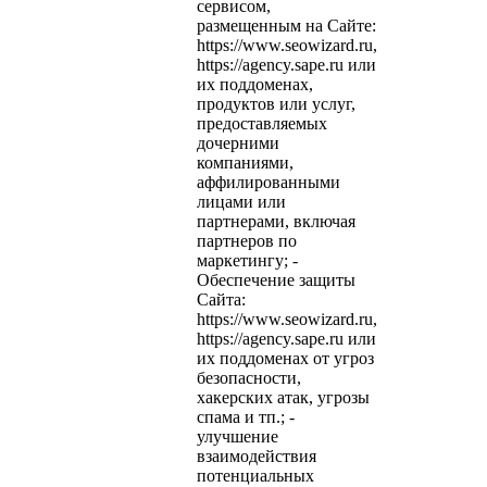
сервисом,
размещенным на Сайте:
https://www.seowizard.ru,
https://agency.sape.ru или
их поддоменах,
продуктов или услуг,
предоставляемых
дочерними
компаниями,
аффилированными
лицами или
партнерами, включая
партнеров по
маркетингу; -
Обеспечение защиты
Сайта:
https://www.seowizard.ru,
https://agency.sape.ru или
их поддоменах от угроз
безопасности,
хакерских атак, угрозы
спама и тп.; -
улучшение
взаимодействия
потенциальных