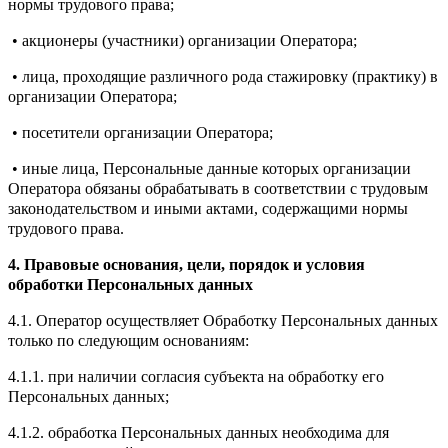
нормы трудового права;
•
акционеры (участники) организации Оператора;
•
лица, проходящие различного рода стажировку (практику) в
организации Оператора;
•
посетители организации Оператора;
•
иные лица, Персональные данные которых организации
Оператора обязаны обрабатывать в соответствии с трудовым
законодательством и иными актами, содержащими нормы
трудового права.
4. Правовые основания, цели, порядок и условия
обработки Персональных данных
4.1. Оператор осуществляет Обработку Персональных данных
только по следующим основаниям:
4.1.1. при наличии согласия субъекта на обработку его
Персональных данных;
4.1.2. обработка Персональных данных необходима для