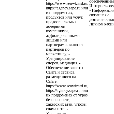
обеспечением
https://www.seowizard.ru,
Интернет-сое
https://agency.sape.ru или
• Информация
их поддоменах,
связанная с
продуктов или услуг,
деятельность
предоставляемых
Личном кабин
дочерними
компаниями,
аффилированными
лицами или
партнерами, включая
партнеров по
маркетингу; -
Урегулирование
споров, медиация. -
Обеспечение защиты
Сайта и сервиса,
размещенного на
Сайте:
https://www.seowizard.ru,
https://agency.sape.ru или
их поддоменах от угроз
безопасности,
хакерских атак, угрозы
спама и тп. -
Улучшение