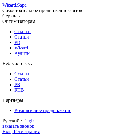
Wizard.
Sape
Самостоятельное продвижение сайтов
Сервисы
Оптимизаторам:
Ссылки
Статьи
PR
Wizard
Аудиты
Веб-мастерам:
Ссылки
Статьи
PR
RTB
Партнеры:
Комплексное продвижение
Русский /
English
заказать звонок
Вход
Регистрация