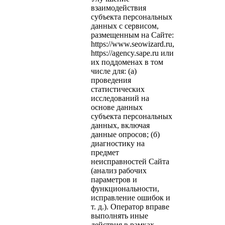
взаимодействия
субъекта персональных
данных с сервисом,
размещенным на Сайте:
https://www.seowizard.ru,
https://agency.sape.ru или
их поддоменах в том
числе для: (а)
проведения
статистических
исследований на
основе данных
субъекта персональных
данных, включая
данные опросов; (б)
диагностику на
предмет
неисправностей Сайта
(анализ рабочих
параметров и
функциональности,
исправление ошибок и
т. д.). Оператор вправе
выполнять иные
действия в рамках