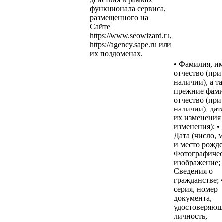
функционала сервиса,
размещенного на
Сайте:
https://www.seowizard.ru,
https://agency.sape.ru или
их поддоменах.
• Фамилия, им
отчество (при
наличии), а т
прежние фами
отчество (при
наличии), дат
их изменения 
изменения); • 
Дата (число, м
и место рожде
Фотографичес
изображение; 
Сведения о
гражданстве; 
серия, номер
документа,
удостоверяющ
личность,