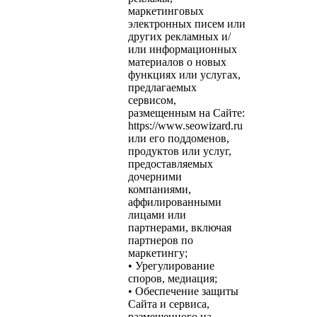
маркетинговых
электронных писем или
других рекламных и/
или информационных
материалов о новых
функциях или услугах,
предлагаемых
сервисом,
размещенным на Сайте:
https://www.seowizard.ru
или его поддоменов,
продуктов или услуг,
предоставляемых
дочерними
компаниями,
аффилированными
лицами или
партнерами, включая
партнеров по
маркетингу;
• Урегулирование
споров, медиация;
• Обеспечение защиты
Сайта и сервиса,
размещенного на