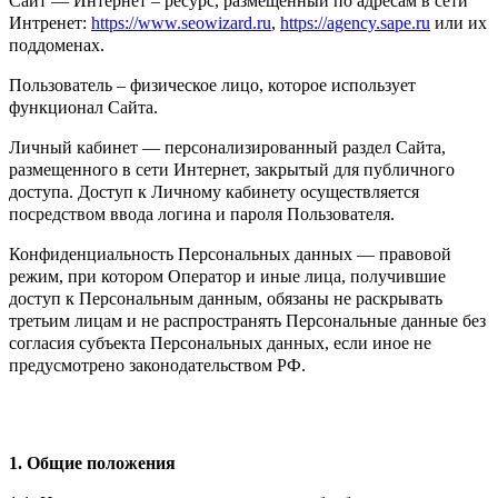
Сайт — Интернет – ресурс, размещенный по адресам в сети
Интренет:
https://www.seowizard.ru
,
https://agency.sape.ru
или их
поддоменах.
Пользователь – физическое лицо, которое использует
функционал Сайта.
Личный кабинет — персонализированный раздел Сайта,
размещенного в сети Интернет, закрытый для публичного
доступа. Доступ к Личному кабинету осуществляется
посредством ввода логина и пароля Пользователя.
Конфиденциальность Персональных данных — правовой
режим, при котором Оператор и иные лица, получившие
доступ к Персональным данным, обязаны не раскрывать
третьим лицам и не распространять Персональные данные без
согласия субъекта Персональных данных, если иное не
предусмотрено законодательством РФ.
1. Общие положения