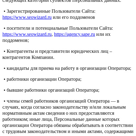
следующих категорий субъектов Персональных данных:
•
Зарегистрированные Пользователи Сайта:
https://www.seowizard.ru
или его поддоменов
•
посетители и потенциальные Пользователи Сайта:
https://www.seowizard.ru
,
https://agency.sape.ru
или их
поддоменов;
•
Контрагенты и представители юридических лиц –
контрагентов Компании.
•
кандидаты для приема на работу в организации Оператора;
•
работники организации Оператора;
•
бывшие работники организаций Оператора;
•
члены семей работников организаций Оператора — в
случаях, когда согласно законодательству и/или локальным
нормативным актам сведения о них предоставляются
работником; иные лица, Персональные данные которых
организации Оператора обязаны обрабатывать в соответствии
с трудовым законодательством и иными актами, содержащими