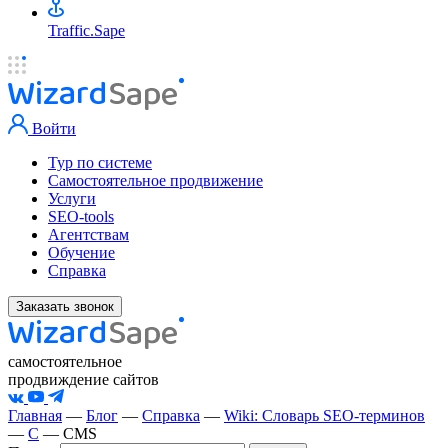
Traffic.Sape
Войти
Тур по системе
Самостоятельное продвижение
Услуги
SEO-tools
Агентствам
Обучение
Справка
Заказать звонок
самостоятельное
продвиждение сайтов
Главная
—
Блог
—
Справка
—
Wiki: Словарь SEO-терминов
—
C
—
CMS