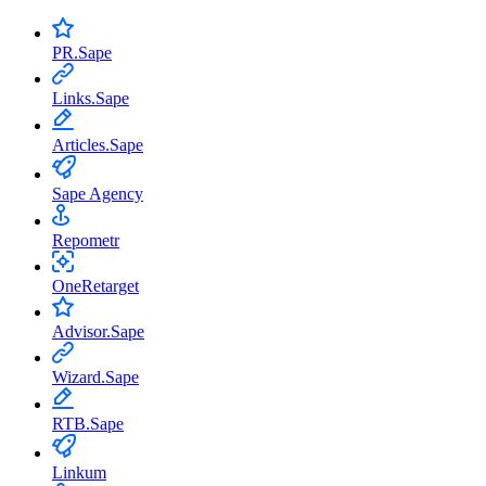
PR.Sape
Links.Sape
Articles.Sape
Sape Agency
Repometr
OneRetarget
Advisor.Sape
Wizard.Sape
RTB.Sape
Linkum