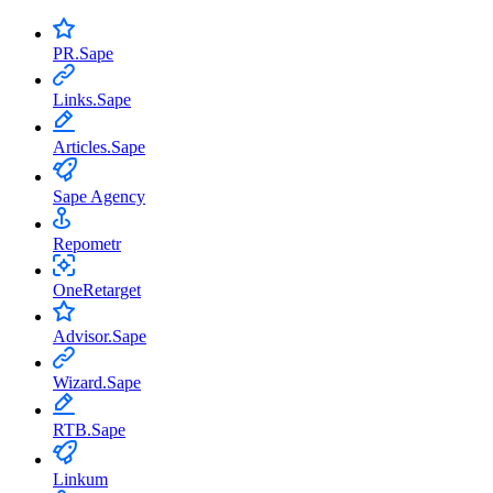
PR.Sape
Links.Sape
Articles.Sape
Sape Agency
Repometr
OneRetarget
Advisor.Sape
Wizard.Sape
RTB.Sape
Linkum