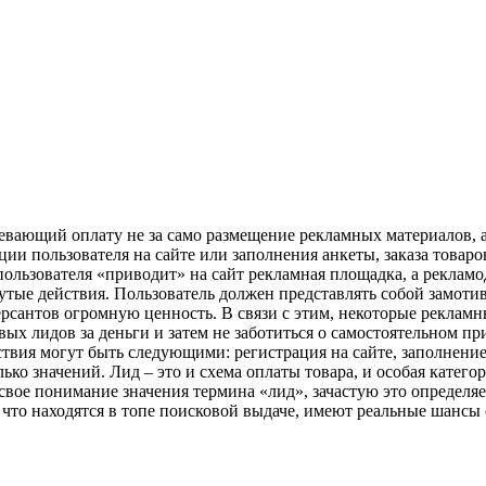
вающий оплату не за само размещение рекламных материалов, а 
ции пользователя на сайте или заполнения анкеты, заказа товар
 пользователя «приводит» на сайт рекламная площадка, а реклам
тые действия. Пользователь должен представлять собой замоти
рсантов огромную ценность. В связи с этим, некоторые рекламн
ых лидов за деньги и затем не заботиться о самостоятельном пр
твия могут быть следующими: регистрация на сайте, заполнение 
ько значений. Лид – это и схема оплаты товара, и особая катег
 свое понимание значения термина «лид», зачастую это определя
, что находятся в топе поисковой выдаче, имеют реальные шансы