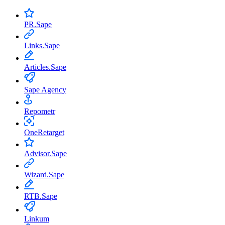
ПОДРОБНЫМ ПЛАНОМ РАБОТ
PR.Sape
тный аудит сайта»
Links.Sape
Articles.Sape
Sape Agency
Repometr
OneRetarget
Advisor.Sape
Wizard.Sape
RTB.Sape
Linkum