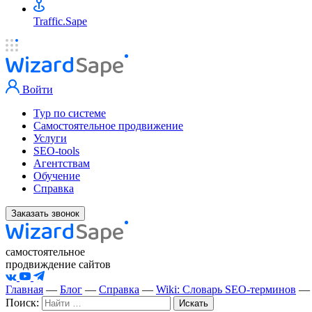
Traffic.Sape
Войти
Тур по системе
Самостоятельное продвижение
Услуги
SEO-tools
Агентствам
Обучение
Справка
Заказать звонок
самостоятельное
продвиждение сайтов
Главная
—
Блог
—
Справка
—
Wiki: Словарь SEO-терминов
Поиск: