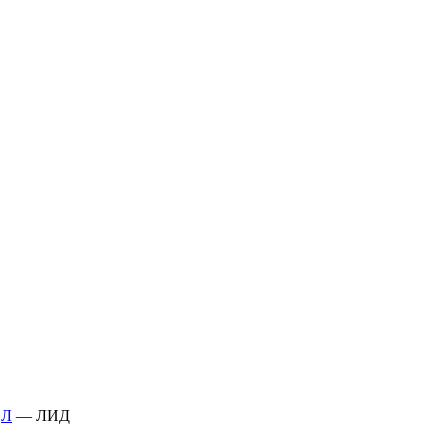
—
Л
—
ЛИД