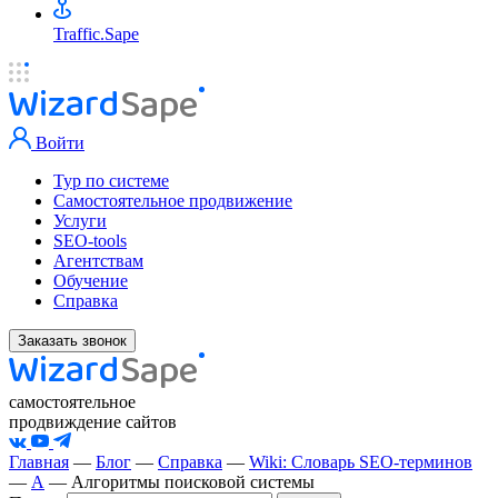
Traffic.Sape
Войти
Тур по системе
Самостоятельное продвижение
Услуги
SEO-tools
Агентствам
Обучение
Справка
Заказать звонок
самостоятельное
продвиждение сайтов
Главная
—
Блог
—
Справка
—
Wiki: Словарь SEO-терминов
—
А
—
Алгоритмы поисковой системы