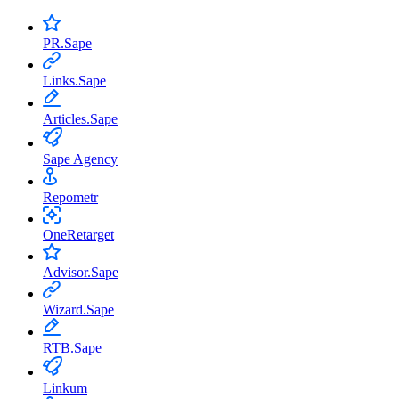
PR.Sape
Links.Sape
Articles.Sape
Sape Agency
Repometr
OneRetarget
Advisor.Sape
Wizard.Sape
RTB.Sape
Linkum