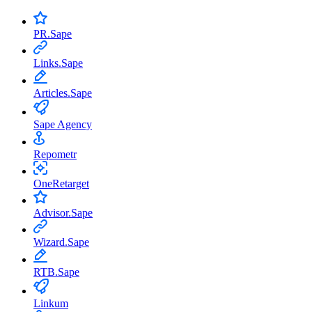
PR.Sape
Links.Sape
Articles.Sape
Sape Agency
Repometr
OneRetarget
Advisor.Sape
Wizard.Sape
RTB.Sape
Linkum