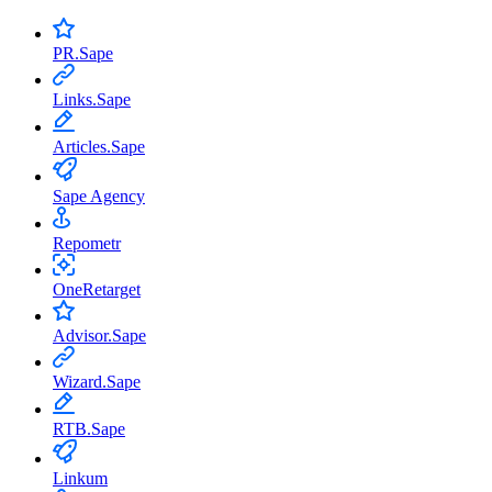
«Получить бесплатный аудит сайта»
PR.Sape
Links.Sape
Articles.Sape
Sape Agency
Repometr
OneRetarget
Advisor.Sape
Wizard.Sape
RTB.Sape
Linkum