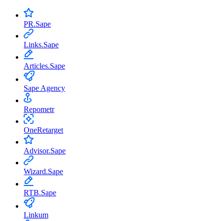
PR.Sape
Links.Sape
Articles.Sape
Sape Agency
Repometr
OneRetarget
Advisor.Sape
Wizard.Sape
RTB.Sape
Linkum