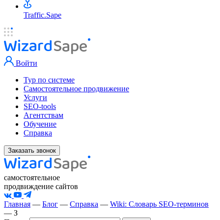
Traffic.Sape
Войти
Тур по системе
Самостоятельное продвижение
Услуги
SEO-tools
Агентствам
Обучение
Справка
Заказать звонок
самостоятельное
продвиждение сайтов
Главная
—
Блог
—
Справка
—
Wiki: Словарь SEO-терминов
—
З