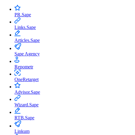
PR.Sape
Links.Sape
Articles.Sape
Sape Agency
Repometr
OneRetarget
Advisor.Sape
Wizard.Sape
RTB.Sape
Linkum