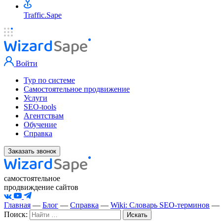
Traffic.Sape
Войти
Тур по системе
Самостоятельное продвижение
Услуги
SEO-tools
Агентствам
Обучение
Справка
Заказать звонок
самостоятельное
продвиждение сайтов
Главная
—
Блог
—
Справка
—
Wiki: Словарь SEO-терминов
Поиск: