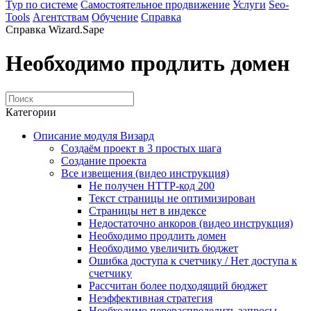
Тур по системе
Самостоятельное продвижение
Услуги
Seo-
Tools
Агентствам
Обучение
Справка
Справка Wizard.Sape
Необходимо продлить домен
Категории
Описание модуля Визард
Создаём проект в 3 простых шага
Создание проекта
Все извещения (видео инструкция)
Не получен HTTP-код 200
Текст страницы не оптимизирован
Страницы нет в индексе
Недостаточно анкоров (видео инструкция)
Необходимо продлить домен
Необходимо увеличить бюджет
Ошибка доступа к счетчику / Нет доступа к
счетчику
Рассчитан более подходящий бюджет
Неэффективная стратегия
Необходимо перераспределить запросы