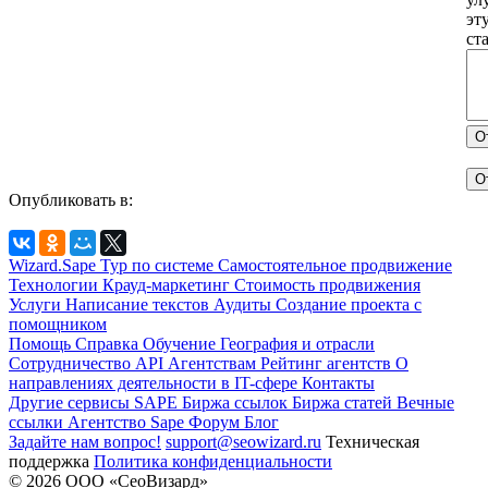
эт
ст
О
О
Опубликовать в:
Wizard.Sape
Тур по системе
Самостоятельное продвижение
Технологии
Крауд-маркетинг
Стоимость продвижения
Услуги
Написание текстов
Аудиты
Создание проекта с
помощником
Помощь
Справка
Обучение
География и отрасли
Сотрудничество
API
Агентствам
Рейтинг агентств
О
направлениях деятельности в IT-сфере
Контакты
Другие сервисы SAPE
Биржа ссылок
Биржа статей
Вечные
ссылки
Агентство Sape
Форум
Блог
Задайте нам вопрос!
support@seowizard.ru
Техническая
поддержка
Политика конфиденциальности
© 2026 ООО «СеоВизард»