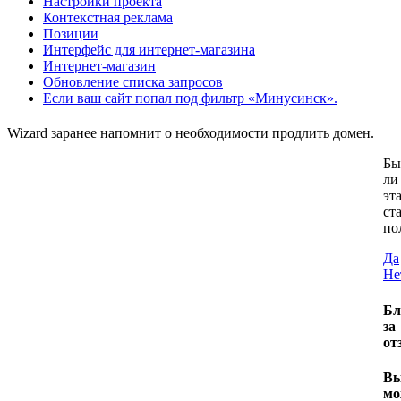
Настройки проекта
Контекстная реклама
Позиции
Интерфейс для интернет-магазина
Интернет-магазин
Обновление списка запросов
Если ваш сайт попал под фильтр «Минусинск».
Wizard заранее напомнит о необходимости продлить домен.
Бы
ли
эт
ст
по
Да
Не
Бл
за
от
В
мо