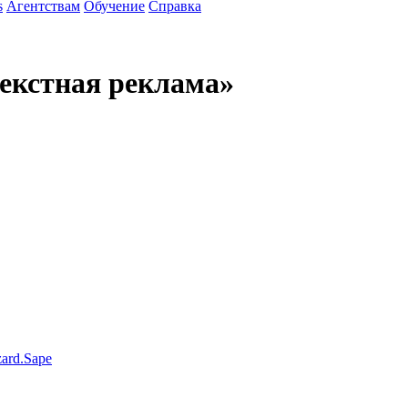
s
Агентствам
Обучение
Справка
екстная реклама»
ard.Sape