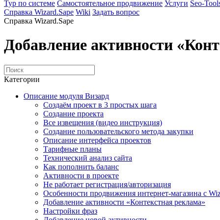
Тур по системе
Самостоятельное продвижение
Услуги
Seo-Tool
Справка Wizard.Sape
Wiki
Задать вопрос
Справка Wizard.Sape
Добавление активности «Конт
Категории
Описание модуля Визард
Создаём проект в 3 простых шага
Создание проекта
Все извещения (видео инструкция)
Создание пользовательского метода закупки
Описание интерфейса проектов
Тарифные планы
Технический анализ сайта
Как пополнить баланс
Активности в проекте
Не работает регистрация/авторизация
Особенности продвижения интернет-магазина с Wiz
Добавление активности «Контекстная реклама»
Настройки фраз
Добавление новой активности