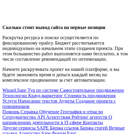
Сколько стоит
вывод сайта на первые позиции
Раскрутка ресурса в поиске осуществляется по
фиксированному прайсу. Бюджет рассчитывается
индивидуально на начальном этапе создания проекта. При
этом большинство работ выполняется нами бесплатно, в том
числе составление рекомендаций по оптимизации.
Начните раскручивать проект на нашей платформе, и вы
будете экономить время и деньги каждый месяц на
комплексное продвижение за счет автоматизации.
Wizard.Sape
Тур по системе
Самостоятельное продвижение
Технологии
Крауд-маркетинг
Стоимость продвижения
Услуги
Написание текстов
Аудиты
Создание проекта с
помощником
Помощь
Справка
Обучение
География и отрасли
Сотрудничество
API
Агентствам
Рейтинг агентств
О
направлениях деятельности в IT-сфере
Контакты
Другие сервисы SAPE
Биржа ссылок
Биржа статей
Вечные
ссылки
Агентство Sape
Форум
Блог