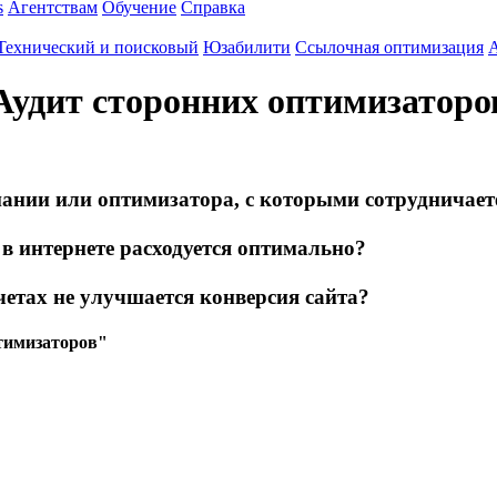
s
Агентствам
Обучение
Справка
Технический и поисковый
Юзабилити
Ссылочная оптимизация
А
Аудит сторонних оптимизаторо
нии или оптимизатора, с которыми сотрудничает
 в интернете расходуется оптимально?
етах не улучшается конверсия сайта?
тимизаторов"