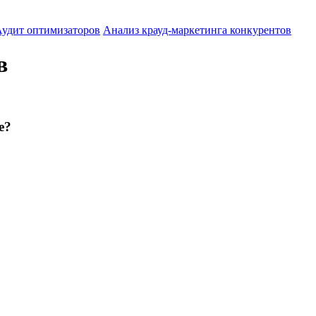
удит оптимизаторов
Анализ крауд-маркетинга конкурентов
в
е?