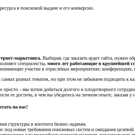
есурса в поисковой выдаче и его конверсии.
тернет-маркетинга.
Выбирая, где заказать аудит сайта, нужно о
ыполняют специалисты,
много лет работающие в крупнейшей сс
инимающие участие в отраслевых мероприятиях: конференциях, к
 самых разных тематик, но при этом не забываем подходить к 
 просто – мы хотим добиться долгого и плодотворного сотруднич
гли ее достичь, в чем вы убедитесь на личном опыте, заказав у
тать на вас!
ия структуры и контента бизнес-задачам.
рс под новые требования поисковых систем и ожидания целевой 
продвижению или редизайном поможет получить максимальную от