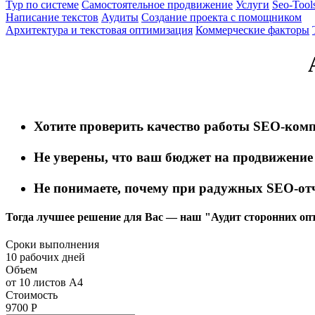
Тур по системе
Самостоятельное продвижение
Услуги
Seo-Tool
Написание текстов
Аудиты
Создание проекта с помощником
Архитектура и текстовая оптимизация
Коммерческие факторы
Хотите проверить качество
работы SEO-компа
Не уверены
, что ваш бюджет на продвижение
Не понимаете
, почему при радужных SEO-отч
Тогда лучшее решение для Вас — наш "Аудит сторонних оп
Сроки выполнения
10 рабочих дней
Объем
от 10 листов А4
Стоимость
9700
Р