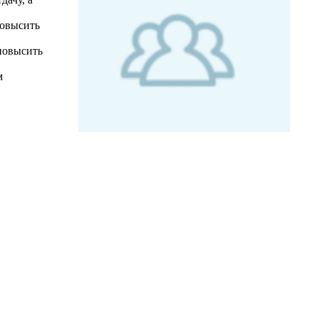
повысить
повысить
м