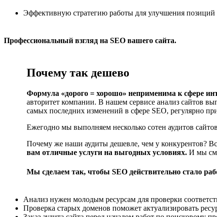
Эффективную стратегию работы для улучшения позиций р
Профессиональный взгляд на SEO вашего сайта.
Почему так дешево
Формула «дорого = хорошо» неприменима к сфере ин
авторитет компании. В нашем сервисе анализ сайтов в
самых последних изменений в сфере SEO, регулярно пр
Ежегодно мы выполняем несколько сотен аудитов сайтов
Почему же наши аудиты дешевле, чем у конкурентов? Все
вам отличные услуги на выгодных условиях.
И мы смо
Мы сделаем так, чтобы SEO действительно стало рабо
Анализ нужен молодым ресурсам для проверки соответств
Проверка старых доменов поможет актуализировать ресу
Заказ аудита сайта перед началом работ по поисковому 