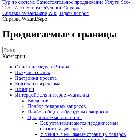
Тур по системе
Самостоятельное продвижение
Услуги
Seo-
Tools
Агентствам
Обучение
Справка
Справка Wizard.Sape
Wiki
Задать вопрос
Справка Wizard.Sape
Продвигаемые страницы
Категории
Описание модуля Визард
Покупка ссылок
Настройки проекта
Контекстная реклама
Позиции
Интерфейс для интернет-магазина
Введение
Подбор товарных запросов
Подбор общих и брендовых запросов
Продвигаемые страницы
Как устанавливаются продвигаемые
страницы для фраз?
У меня в YML-файле страницы товаров
указаны с рекламными метками