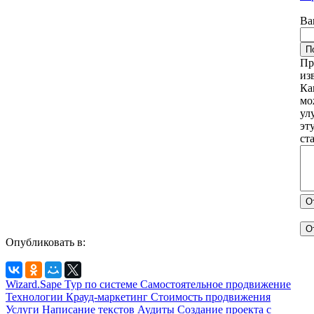
Ва
П
Пр
из
Ка
мо
ул
эт
ст
О
О
Опубликовать в:
Wizard.Sape
Тур по системе
Самостоятельное продвижение
Технологии
Крауд-маркетинг
Стоимость продвижения
Услуги
Написание текстов
Аудиты
Создание проекта с