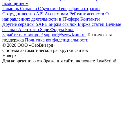
помощником
Помощь
Справка
Обучение
География и отрасли
Сотрудничество
API
Агентствам
Рейтинг агентств
О
направлениях деятельности в IT-сфере
Контакты
Другие сервисы SAPE
Биржа ссылок
Биржа статей
Вечные
ссылки
Агентство Sape
Форум
Блог
Задайте нам вопрос!
support@seowizard.ru
Техническая
поддержка
Политика конфиденциальности
© 2026 ООО «СеоВизард»
Система автоматической раскрутки сайтов
Наверх
Для корректного отображения сайта включите JavaScript!