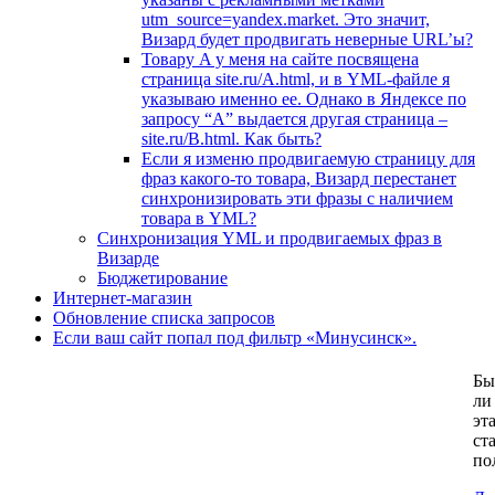
utm_source=yandex.market. Это значит,
Визард будет продвигать неверные URL’ы?
Товару A у меня на сайте посвящена
страница site.ru/A.html, и в YML-файле я
указываю именно ее. Однако в Яндексе по
запросу “A” выдается другая страница –
site.ru/B.html. Как быть?
Если я изменю продвигаемую страницу для
фраз какого-то товара, Визард перестанет
синхронизировать эти фразы с наличием
товара в YML?
Синхронизация YML и продвигаемых фраз в
Визарде
Бюджетирование
Интернет-магазин
Обновление списка запросов
Если ваш сайт попал под фильтр «Минусинск».
Бы
ли
эт
ст
по