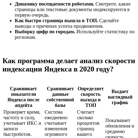
Динамику посещаемости роботами.
Смотрите, какие
страницы или текстовые документы индексируются в
первую очередь.
Как быстро страница вышла в ТОП.
Сделайте
выводы о причинах успеха продвижения.
Выборку цифр по городам.
Используйте статистику по
регионам.
Как программа делает анализ скорости
индексации Яндекса в 2020 году?
Сравнивает
Сравнивает
Определяет
Выдает
показатели
данные
скорость
наглядный
Яндекса после
собственной
выхода в
график
апдейта
базы
ТОП
Проверяет время,
Система
Считает
частоту и силу,
ежедневно
сколько
Показывает
учитывает ИКС и
считывает
процентов
обновления и
записи
изменения
страниц
среднюю
быстроботов.
огромного
вашего
скорость