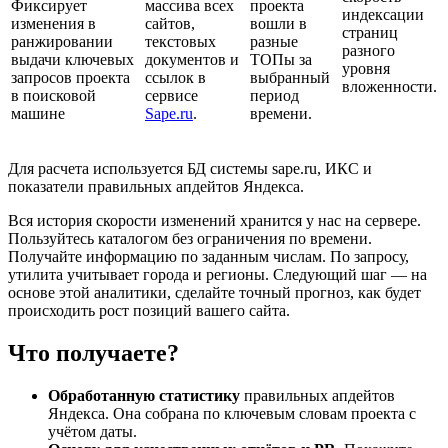
Фиксирует
массива всех
проекта
индексации
изменения в
сайтов,
вошли в
страниц
ранжировании
текстовых
разные
разного
выдачи ключевых
документов и
ТОПы за
уровня
запросов проекта
ссылок в
выбранный
вложенности.
в поисковой
сервисе
период
машине
Sape.ru
.
времени.
Для расчета используется БД системы sape.ru, ИКС и
показатели правильных апдейтов Яндекса.
Вся история скорости изменений хранится у нас на сервере.
Пользуйтесь каталогом без ограничения по времени.
Получайте информацию по заданным числам. По запросу,
утилита учитывает города и регионы. Следующий шаг — на
основе этой аналитики, сделайте точный прогноз, как будет
происходить рост позиций вашего сайта.
Что получаете?
Обработанную статистику
правильных апдейтов
Яндекса. Она собрана по ключевым словам проекта с
учётом даты.